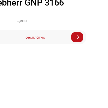
bherr GNP 3166
Цена
бесплатно