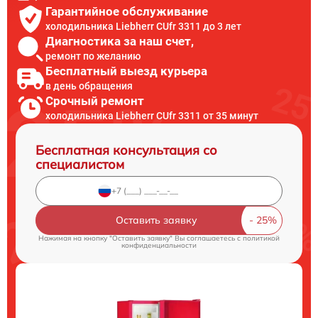
Гарантийное обслуживание
холодильника Liebherr CUfr 3311 до 3 лет
Диагностика за наш счет,
ремонт по желанию
Бесплатный выезд курьера
в день обращения
Срочный ремонт
холодильника Liebherr CUfr 3311 от 35 минут
Бесплатная консультация со
специалистом
Оставить заявку
Нажимая на кнопку "Оставить заявку" Вы соглашаетесь c
политикой
конфиденциальности