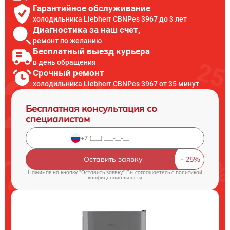
Гарантийное обслуживание
холодильника Liebherr CBNPes 3967 до 3 лет
Диагностика за наш счет,
ремонт по желанию
Бесплатный выезд курьера
в день обращения
Срочный ремонт
холодильника Liebherr CBNPes 3967 от 35 минут
Бесплатная консультация со
специалистом
Оставить заявку
Нажимая на кнопку "Оставить заявку" Вы соглашаетесь c
политикой
конфиденциальности